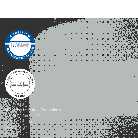
SIP swiss Industrial Promotion sa
Strada Cantonale 171
6534 San Vittore
Switzerland