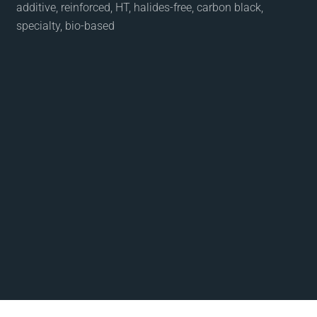
additive, reinforced, HT, halides-free, carbon black,
specialty, bio-based