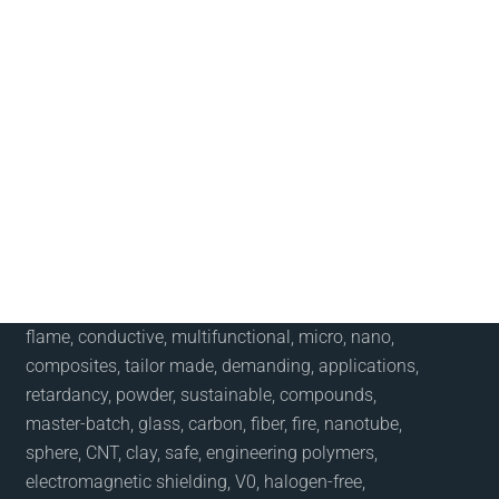
flame, conductive, multifunctional, micro, nano,
composites, tailor made, demanding, applications,
retardancy, powder, sustainable, compounds,
master-batch, glass, carbon, fiber, fire, nanotube,
sphere, CNT, clay, safe, engineering polymers,
electromagnetic shielding, V0, halogen-free,