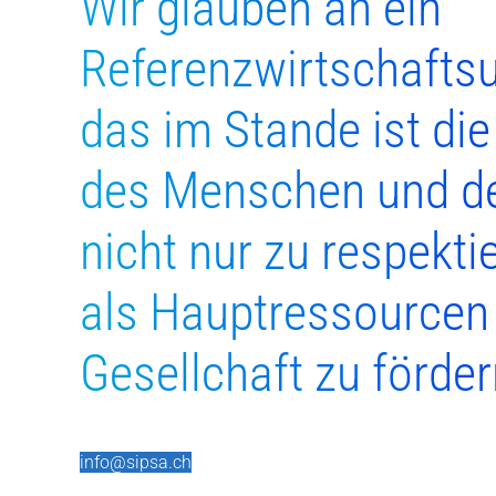
Wir glauben an ein
Referenzwirtschafts
das im Stande ist di
des Menschen und d
nicht nur zu respekti
als Hauptressourcen
Gesellchaft zu förder
info@sipsa.ch